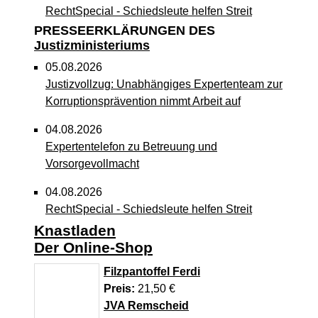
RechtSpecial - Schiedsleute helfen Streit
schlichten!
PRESSEERKLÄRUNGEN DES
Justizministeriums
03.08.2026
05.08.2026
Newsletter August 2026
Justizvollzug: Unabhängiges Expertenteam zur
Korruptionsprävention nimmt Arbeit auf
27.07.2026
Dein Mut findet Rückhalt: Die Justiz NRW
04.08.2026
unterstützt Informationskampagne gegen
Expertentelefon zu Betreuung und
häusliche Gewalt
Vorsorgevollmacht
10.07.2026
04.08.2026
Anerkennung für innovative
RechtSpecial - Schiedsleute helfen Streit
Suizidpräventionsarbeit: JVA Köln ausgezeichnet
schlichten!
Knastladen
14.07.2026
Der Online-Shop
03.08.2026
Justiz der Zukunft gemeinsam gestalten: Minister
Newsletter August 2026
Filzpantoffel Ferdi
Limbach zieht positive Bilanz des Projekts
Preis:
21,50 €
Zukunftswerkstatt Justiz Nordrhein-Westfalen
27.07.2026
JVA Remscheid
Dein Mut findet Rückhalt: Die Justiz NRW