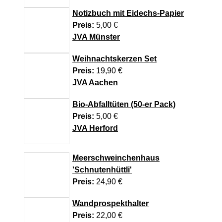
01.07.2026
unterstützt Informationskampagne gegen
Notizbuch mit Eidechs-Papier
Newsletter Juli 2026
häusliche Gewalt
Preis:
5,00 €
30.06.2026
JVA Münster
10.07.2026
288 Anwärterinnen und Anwärter des Jahrgangs
Anerkennung für innovative
Weihnachtskerzen Set
2024/2026 der Justizvollzugsschule NRW geehrt
Suizidpräventionsarbeit: JVA Köln ausgezeichnet
Preis:
19,90 €
30.06.2026
JVA Aachen
14.07.2026
RechtSpecial - Schiedsleute helfen Streit
Justiz der Zukunft gemeinsam gestalten: Minister
schlichten!
Bio-Abfalltüten (50-er Pack)
Limbach zieht positive Bilanz des Projekts
Preis:
5,00 €
Zukunftswerkstatt Justiz Nordrhein-Westfalen
JVA Herford
01.07.2026
Newsletter Juli 2026
Meerschweinchenhaus
'Schnutenhüttli'
30.06.2026
Preis:
24,90 €
288 Anwärterinnen und Anwärter des Jahrgangs
2024/2026 der Justizvollzugsschule NRW geehrt
Wandprospekthalter
Preis:
22,00 €
30.06.2026