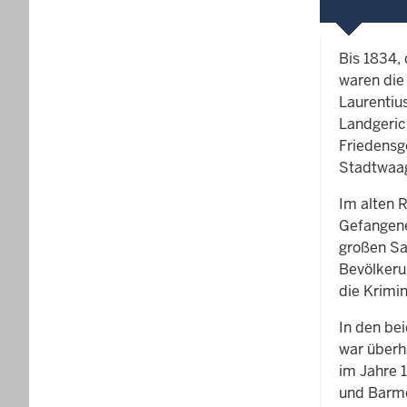
Bis 1834,
waren die
Laurentiu
Landgeric
Friedensg
Stadtwaag
Im alten 
Gefangene
großen Sa
Bevölkeru
die Krimin
In den be
war überh
im Jahre 
und Barme