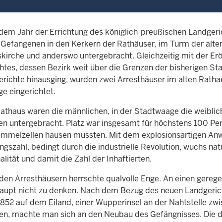
 dem Jahr der Errichtung des königlich-preußischen Landgeri
 Gefangenen in den Kerkern der Rathäuser, im Turm der alte
skirche und anderswo untergebracht. Gleichzeitig mit der Er
htes, dessen Bezirk weit über die Grenzen der bisherigen St
erichte hinausging, wurden zwei Arresthäuser im alten Ratha
e eingerichtet.
Rathaus waren die männlichen, in der Stadtwaage die weiblic
n untergebracht. Platz war insgesamt für höchstens 100 Per
mmelzellen hausen mussten. Mit dem explosionsartigen An
ngszahl, bedingt durch die industrielle Revolution, wuchs n
alität und damit die Zahl der Inhaftierten.
iden Arresthäusern herrschte qualvolle Enge. An einen gerege
aupt nicht zu denken. Nach dem Bezug des neuen Landgeri
1852 auf dem Eiland, einer Wupperinsel an der Nahtstelle zwi
n, machte man sich an den Neubau des Gefängnisses. Die d