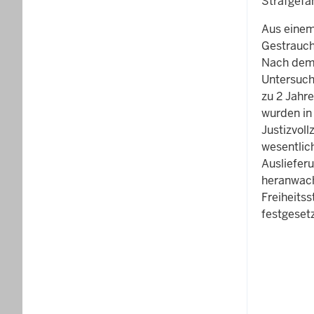
Strafgefa
Aus einem 
Gestrauche
Nach dem 
Untersuch
zu 2 Jahr
wurden in 
Justizvoll
wesentlich
Ausliefer
heranwach
Freiheitss
festgeset