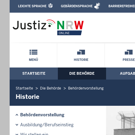
Direkt zum Inhalt
LEICHTE SPRACHE
GEBÄRDENSPRACHE
BARRIEREFREIHE
Leichte Sprache, Gebärdensprachenvideo u
Justizvollzugsanstalt Wuppertal-Vohwink
Schnellnavigation mit Volltext-Suche
MENÜ
HISTORIE
PRESSE
STARTSEITE
DIE BEHÖRDE
AUFGA
Hauptmenü: Hauptnavigation
Startseite
Die Behörde
Behördenvorstellung
Historie
Behördenvorstellung
Ausbildung/Berufseinstieg
Wir stellen ein