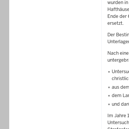
wurden in 
Hafthäuse
Ende der 
ersetzt.
Der Besti
Unterlagen
Nach eine
untergebr
Untersu
christl
aus dem
dem Lan
und dar
Im Jahre 1
Untersuch