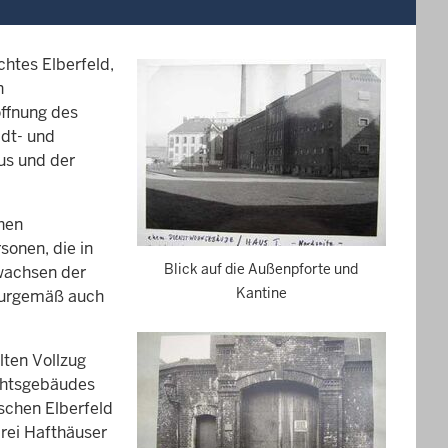
chtes Elberfeld,
n
öffnung des
adt- und
us und der
hen
sonen, die in
Blick auf die Außenpforte und
wachsen der
Kantine
aturgemäß auch
lten Vollzug
chtsgebäudes
schen Elberfeld
rei Hafthäuser