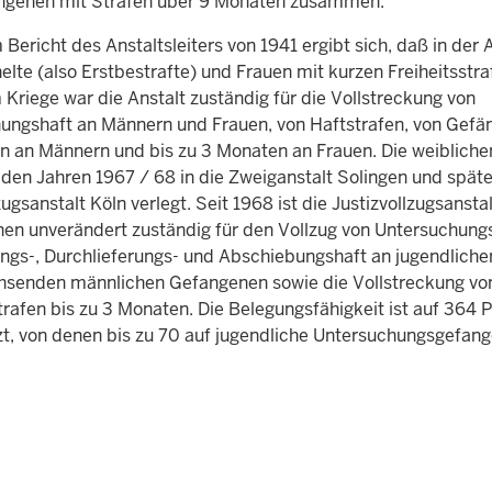
ngenen mit Strafen über 9 Monaten zusammen.
Bericht des Anstaltsleiters von 1941 ergibt sich, daß in der 
lte (also Erstbestrafte) und Frauen mit kurzen Freiheitsstra
Kriege war die Anstalt zuständig für die Vollstreckung von
ungshaft an Männern und Frauen, von Haftstrafen, von Gefän
en an Männern und bis zu 3 Monaten an Frauen. Die weiblich
den Jahren 1967 / 68 in die Zweiganstalt Solingen und später
zugsanstalt Köln verlegt. Seit 1968 ist die Justizvollzugsanst
en unverändert zuständig für den Vollzug von Untersuchungsh
ungs-, Durchlieferungs- und Abschiebungshaft an jugendliche
senden männlichen Gefangenen sowie die Vollstreckung vo
trafen bis zu 3 Monaten. Die Belegungsfähigkeit ist auf 364 P
zt, von denen bis zu 70 auf jugendliche Untersuchungsgefang