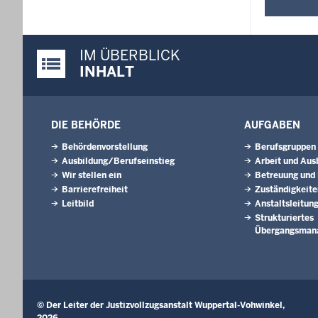
IM ÜBERBLICK
Justiz-Portal im Überblick:
INHALT
DIE BEHÖRDE
AUFGABEN
Behördenvorstellung
Berufsgruppen
Ausbildung/Berufseinstieg
Arbeit und Aus
Wir stellen ein
Betreuung und
Barrierefreiheit
Zuständigkeite
Leitbild
Anstaltsleitun
Strukturiertes
Übergangsman
© Der Leiter der Justizvollzugsanstalt Wuppertal-Vohwinkel,