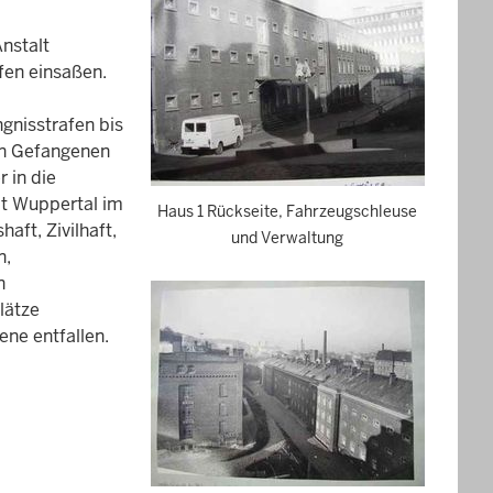
Anstalt
fen einsaßen.
gnisstrafen bis
en Gefangenen
 in die
alt Wuppertal im
Haus 1 Rückseite, Fahrzeugschleuse
aft, Zivilhaft,
und Verwaltung
n,
n
lätze
ene entfallen.